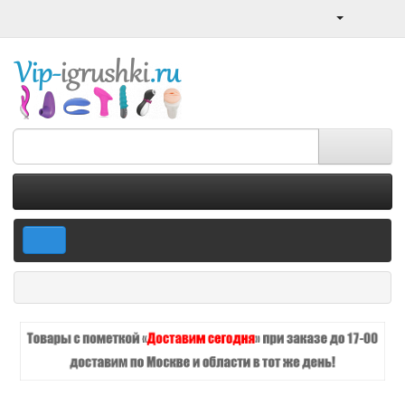
8 (499) 130-03-91 с 10 до 18
(Понедельник-пятница)
0 товар(ов) - 0 р
Меню
BDSM товары
Кнуты, плётки, хлысты
Тиклеры (пуховки)